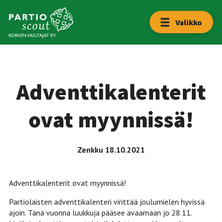
Hyppää
sisältöön
Etusivu
Valikko
Lippukunta
Yhteystiedot
Adventtikalenterit
Liity
ovat myynnissä!
mukaan!
Zenkku
18.10.2021
Adventtikalenterit ovat myynnissä!
Partiolaisten adventtikalenteri virittää joulumielen hyvissä
ajoin. Tänä vuonna luukkuja pääsee avaamaan jo 28.11.